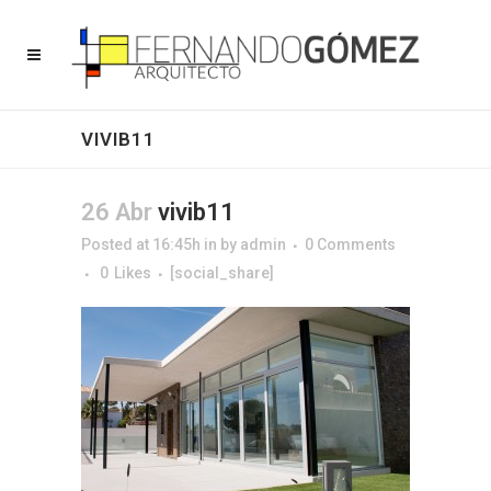
VIVIB11
26 Abr
vivib11
Posted at 16:45h
in
by
admin
0 Comments
0
Likes
[social_share]