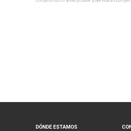
compromiso lo antes posible. ¡Dale vida a tu proye
DÓNDE ESTAMOS
CO