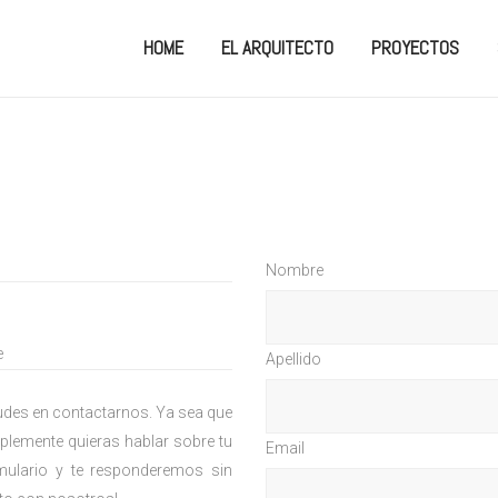
HOME
EL ARQUITECTO
PROYECTOS
Nombre
e
Apellido
dudes en contactarnos. Ya sea que
plemente quieras hablar sobre tu
Email
rmulario y te responderemos sin