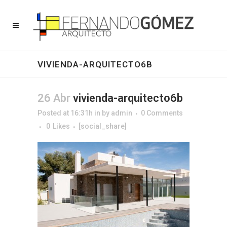
VIVIENDA-ARQUITECTO6B
26 Abr
vivienda-arquitecto6b
Posted at 16:31h
in
by
admin
0 Comments
0
Likes
[social_share]