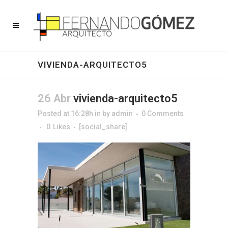
VIVIENDA-ARQUITECTO5
26 Abr
vivienda-arquitecto5
Posted at 16:28h
in
by
admin
0 Comments
0
Likes
[social_share]