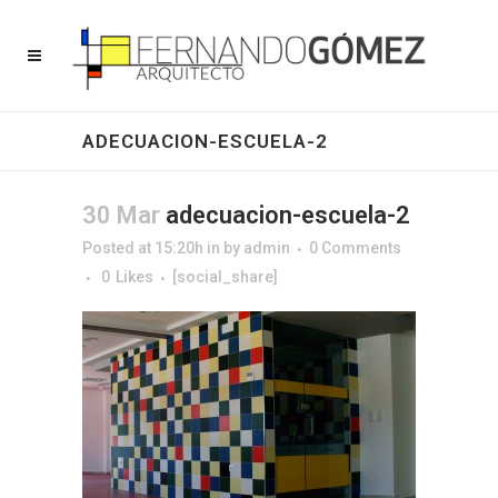
ADECUACION-ESCUELA-2
30 Mar
adecuacion-escuela-2
Posted at 15:20h
in
by
admin
0 Comments
0
Likes
[social_share]