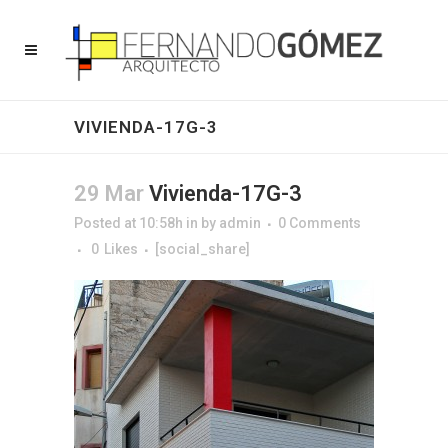
VIVIENDA-17G-3
29 Mar
Vivienda-17G-3
Posted at 10:58h
in
by
admin
0 Comments
0
Likes
[social_share]