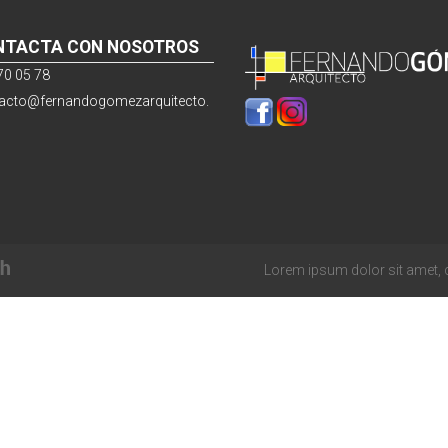
NTACTA CON NOSOTROS
70 05 78
acto@fernandogomezarquitecto.
Lorem ipsum dolor sit amet,